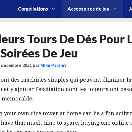
Compilations
Accessoires de jeu
J
leurs Tours De Dés Pour 
Soirées De Jeu
 2 décembre 2021
par
Mike Parsley
sont des machines simples qui peuvent éliminer la
u et y ajouter l'excitation dont les joueurs ont be
us mémorable.
your own dice tower at home can be a fun activity
have that much time to spare, buying one online 
d be the best option for them.