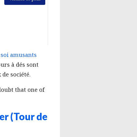
à soi amusants
ours à dés sont
de société.
doubt that one of
er (Tour de