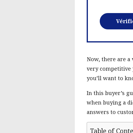
Vérifi
Now, there are a 
very competitive 
you’ll want to kn
In this buyer’s g
when buying a dic
answers to custo
Table of Cont