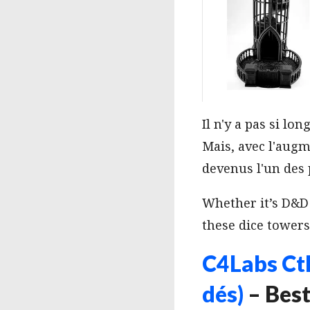
Il n'y a pas si lo
Mais, avec l'augm
devenus l'un des
Whether it’s D&D 
these dice towers
C4Labs Cth
dés)
– Best