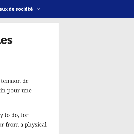
eux de société
Les
 tension de
soin pour une
 to do, for
or from a physical