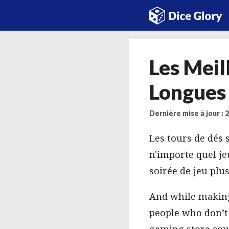
Aller
au
contenu
Les Meil
Longues 
Dernière mise à jour :
Les tours de dés 
n'importe quel je
soirée de jeu pl
And while making 
people who don’t 
gaming store coul