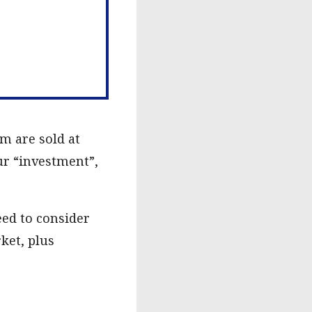
m are sold at
ur “investment”,
eed to consider
ket, plus