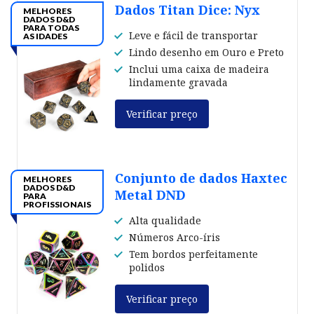
Dados Titan Dice: Nyx
MELHORES
DADOS D&D
PARA TODAS
Leve e fácil de transportar
AS IDADES
Lindo desenho em Ouro e Preto
Inclui uma caixa de madeira
lindamente gravada
Verificar preço
Conjunto de dados Haxtec
MELHORES
DADOS D&D
Metal DND
PARA
PROFISSIONAIS
Alta qualidade
Números Arco-íris
Tem bordos perfeitamente
polidos
Verificar preço