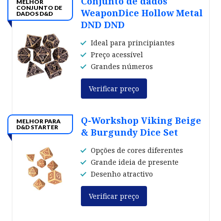
Conjunto de dados
MELHOR
CONJUNTO DE
WeaponDice Hollow Metal
DADOS D&D
DND DND
Ideal para principiantes
Preço acessível
Grandes números
Verificar preço
Q-Workshop Viking Beige
MELHOR PARA
D&D STARTER
& Burgundy Dice Set
Opções de cores diferentes
Grande ideia de presente
Desenho atractivo
Verificar preço