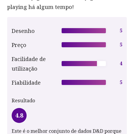
playing há algum tempo!
Desenho
5
Preço
5
Facilidade de
4
utilização
Fiabilidade
5
Resultado
4.8
Este é o melhor conjunto de dados D&D porque