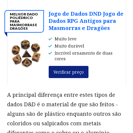
Jogo de Dados DND Jogo de
MELHOR DADO
POLIÉDRICO
Dados RPG Antigos para
PARA
MASMORRAS E
Masmorras e Dragões
DRAGÕES
Muito leve
Muito durável
Incrível ornamento de duas
cores
Verificar preço
A principal diferença entre estes tipos de
dados D&D é o material de que são feitos -
alguns são de plástico enquanto outros são
coloridos ou salpicados com metais
diferentes como o cobre ou o alumínio.