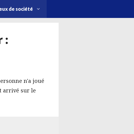
eux de société
 :
personne n'a joué
 arrivé sur le