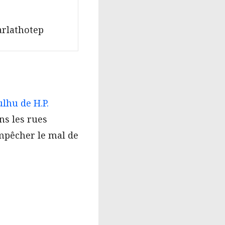
rlathotep
lhu de H.P.
ns les rues
mpêcher le mal de