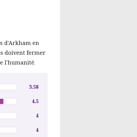
ues d'Arkham en
ls doivent fermer
te l'humanité.
3.58
4.5
4
4