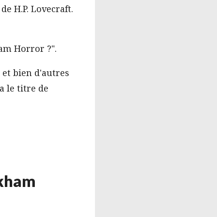
de H.P. Lovecraft.
ham Horror ?".
et bien d'autres
 le titre de
rkham