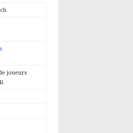
tch
a
de joueurs
).