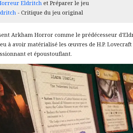
Horreur Eldritch
et Préparer le jeu
ldritch
- Critique du jeu original
sent Arkham Horror comme le prédécesseur d'Eldr
eu à avoir matérialisé les œuvres de H.P. Lovecraft 
assionnant et époustouflant.