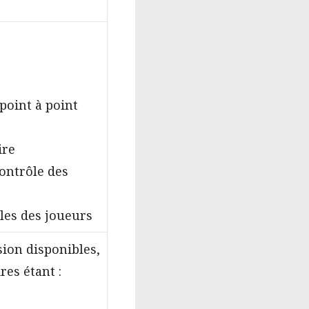
oint à point
ire
ontrôle des
les des joueurs
sion disponibles,
res étant :