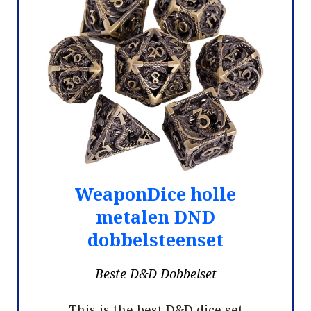
WeaponDice holle
metalen DND
dobbelsteenset
Beste D&D Dobbelset
This is the best D&D dice set