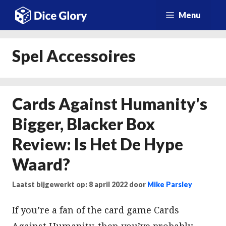
Ga
Menu
naar
de
Spel Accessoires
inhoud
Cards Against Humanity's
Bigger, Blacker Box
Review: Is Het De Hype
Waard?
Laatst bijgewerkt op: 8 april 2022
door
Mike Parsley
If you’re a fan of the card game Cards
Against Humanity, then you’ve probably