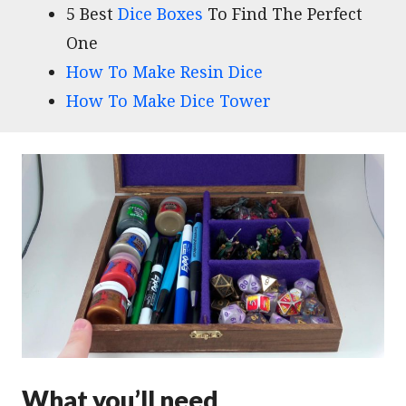
5 Best
Dice Boxes
To Find The Perfect
One
How To Make Resin Dice
How To Make Dice Tower
What you’ll need