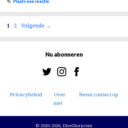
Plaats een reactie
Berichtnavigatie
Pagina
Pagina
1
2
Volgende
→
Nu abonneren
Privacybeleid
Over
Neem contact op
met
© 2020-2026, DiceGlory.com