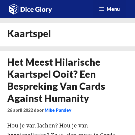
Ga
Menu
naar
de
Kaartspel
inhoud
Het Meest Hilarische
Kaartspel Ooit? Een
Bespreking Van Cards
Against Humanity
26 april 2022
door
Mike Parsley
Hou je van lachen? Hou je van
kaartspelletjes? Zo ja, dan moet je Cards