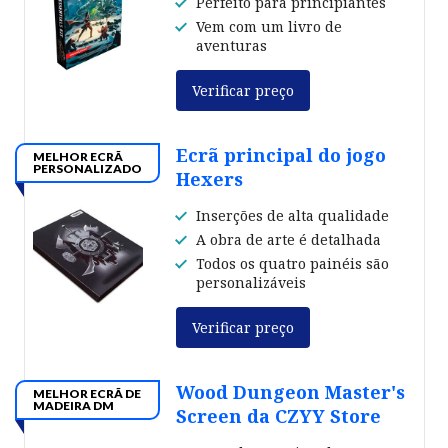
Perfeito para principiantes
Vem com um livro de
aventuras
Verificar preço
Ecrã principal do jogo
MELHOR ECRÃ
PERSONALIZADO
Hexers
Inserções de alta qualidade
A obra de arte é detalhada
Todos os quatro painéis são
personalizáveis
Verificar preço
Wood Dungeon Master's
MELHOR ECRÃ DE
MADEIRA DM
Screen da CZYY Store