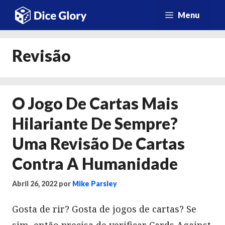
Saltar
Menu
para
o
Revisão
conteúdo
O Jogo De Cartas Mais
Hilariante De Sempre?
Uma Revisão De Cartas
Contra A Humanidade
Abril 26, 2022
por
Mike Parsley
Gosta de rir? Gosta de jogos de cartas? Se
sim, então precisa de verificar Cards Against