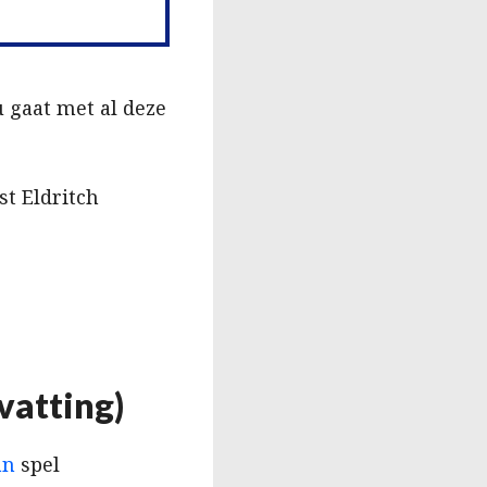
u gaat met al deze
st Eldritch
vatting)
an
spel