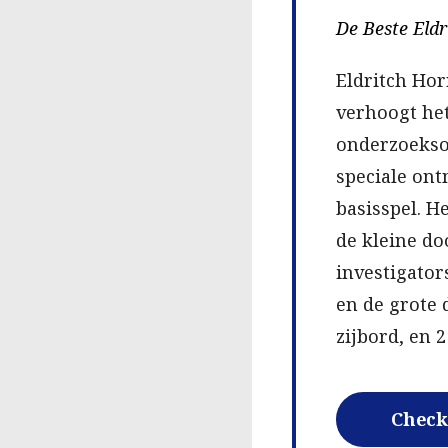
De Beste Eldr
Eldritch Hor
verhoogt het
onderzoeks
speciale ont
basisspel. H
de kleine do
investigator
en de grote 
zijbord, en 
Check 