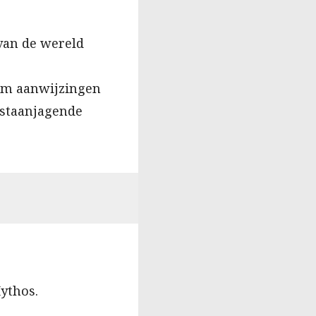
 van de wereld
eam aanwijzingen
gstaanjagende
Mythos.