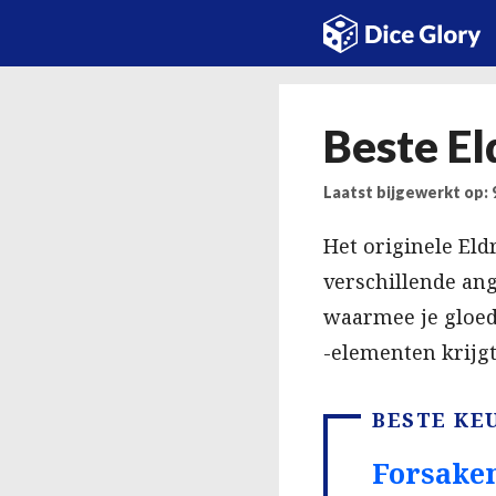
Ga
naar
de
inhoud
Beste El
Laatst bijgewerkt op:
Het originele Eld
verschillende an
waarmee je gloed
-elementen krijgt
BESTE KE
Forsake