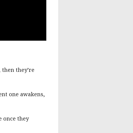
 then they’re
ient one awakens,
e once they