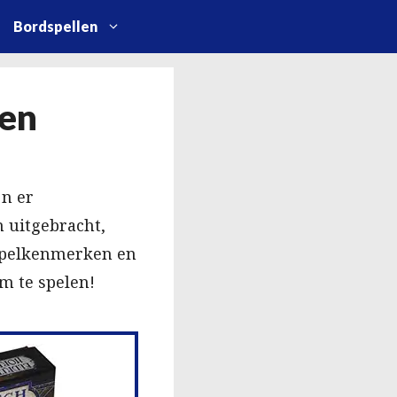
Bordspellen
gen
jn er
 uitgebracht,
 spelkenmerken en
m te spelen!