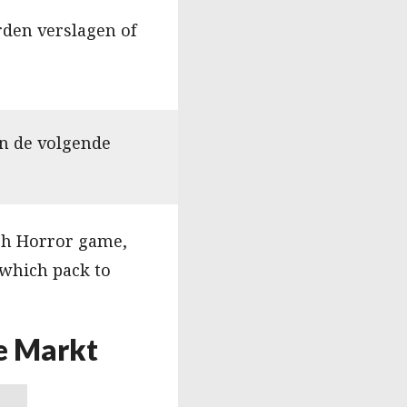
rden verslagen of
in de volgende
tch Horror game,
e which pack to
de Markt