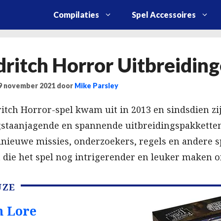
Compilaties
Spel Accessoires
dritch Horror Uitbreidin
 9 november 2021
door
Mike Parsley
ritch Horror-spel kwam uit in 2013 en sindsdien zi
gstaanjagende en spannende uitbreidingspakketten
nieuwe missies, onderzoekers, regels en andere
 die het spel nog intrigerender en leuker maken o
UZE
n Lore