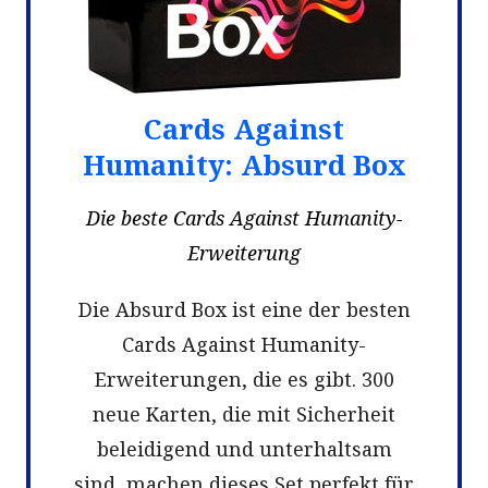
Cards Against
Humanity: Absurd Box
Die beste Cards Against Humanity-
Erweiterung
Die Absurd Box ist eine der besten
Cards Against Humanity-
Erweiterungen, die es gibt. 300
neue Karten, die mit Sicherheit
beleidigend und unterhaltsam
sind, machen dieses Set perfekt für