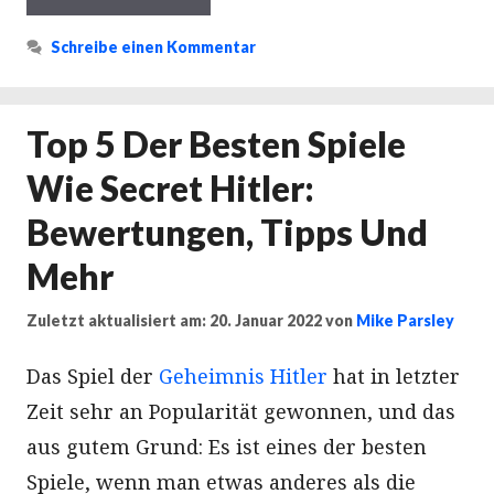
Schreibe einen Kommentar
Top 5 Der Besten Spiele
Wie Secret Hitler:
Bewertungen, Tipps Und
Mehr
Zuletzt aktualisiert am: 20. Januar 2022
von
Mike Parsley
Das Spiel der
Geheimnis Hitler
hat in letzter
Zeit sehr an Popularität gewonnen, und das
aus gutem Grund: Es ist eines der besten
Spiele, wenn man etwas anderes als die