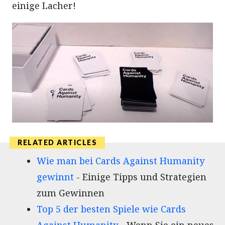
einige Lacher!
Wie man bei Cards Against Humanity
gewinnt
- Einige Tipps und Strategien
zum Gewinnen
Top 5 der besten Spiele wie Cards
Against Humanity
- Wenn Sie ein neues