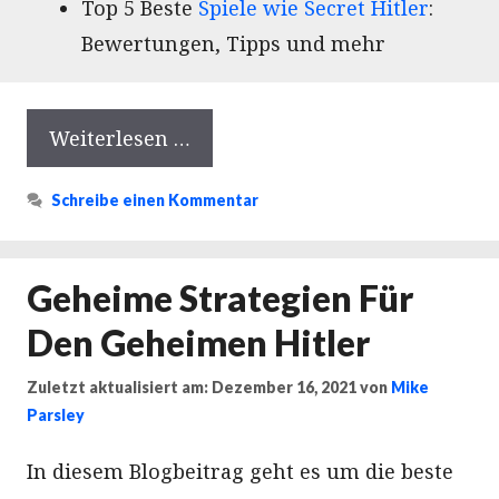
Top 5 Beste
Spiele wie Secret Hitler
:
Bewertungen, Tipps und mehr
Weiterlesen …
Schreibe einen Kommentar
Geheime Strategien Für
Den Geheimen Hitler
Zuletzt aktualisiert am: Dezember 16, 2021
von
Mike
Parsley
In diesem Blogbeitrag geht es um die beste