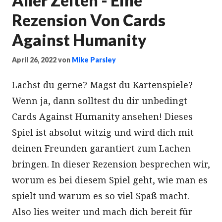
Aller Zeiten - Eine
Rezension Von Cards
Against Humanity
April 26, 2022
von
Mike Parsley
Lachst du gerne? Magst du Kartenspiele?
Wenn ja, dann solltest du dir unbedingt
Cards Against Humanity ansehen! Dieses
Spiel ist absolut witzig und wird dich mit
deinen Freunden garantiert zum Lachen
bringen. In dieser Rezension besprechen wir,
worum es bei diesem Spiel geht, wie man es
spielt und warum es so viel Spaß macht.
Also lies weiter und mach dich bereit für