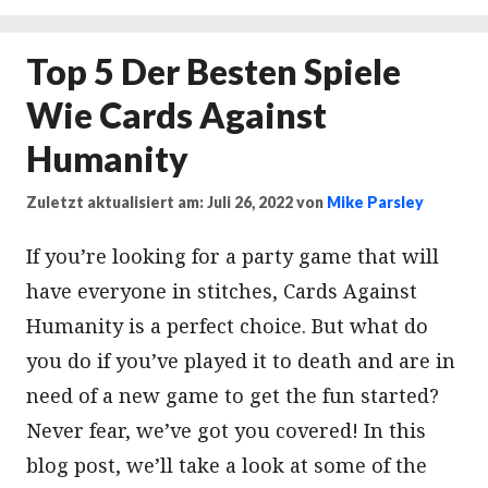
Top 5 Der Besten Spiele
Wie Cards Against
Humanity
Zuletzt aktualisiert am: Juli 26, 2022
von
Mike Parsley
If you’re looking for a party game that will
have everyone in stitches, Cards Against
Humanity is a perfect choice. But what do
you do if you’ve played it to death and are in
need of a new game to get the fun started?
Never fear, we’ve got you covered! In this
blog post, we’ll take a look at some of the