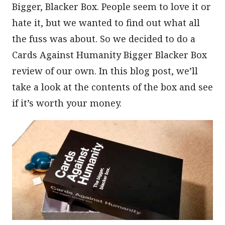
Bigger, Blacker Box. People seem to love it or
hate it, but we wanted to find out what all
the fuss was about. So we decided to do a
Cards Against Humanity Bigger Blacker Box
review of our own. In this blog post, we’ll
take a look at the contents of the box and see
if it’s worth your money.