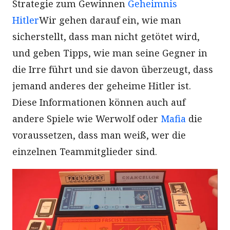
Strategie zum Gewinnen
Geheimnis
Hitler
Wir gehen darauf ein, wie man
sicherstellt, dass man nicht getötet wird,
und geben Tipps, wie man seine Gegner in
die Irre führt und sie davon überzeugt, dass
jemand anderes der geheime Hitler ist.
Diese Informationen können auch auf
andere Spiele wie Werwolf oder
Mafia
die
voraussetzen, dass man weiß, wer die
einzelnen Teammitglieder sind.