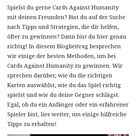
Spielst du gerne Cards Against Humanity
mit deinen Freunden? Bist du auf der Suche
nach Tipps und Strategien, die dir helfen,
öfter zu gewinnen? Dann bist du hier genau
richtig! In diesem Blogbeitrag besprechen
wir einige der besten Methoden, um bei
Cards Against Humanity zu gewinnen. Wir
sprechen darüber, wie du die richtigen
Karten auswählst, wie du das Spiel richtig
spielst und wie du deine Gegner schlägst.
Egal, ob du ein Anfänger oder ein erfahrener
Spieler bist, lies weiter, um einige hilfreiche
Tipps zu erhalten!