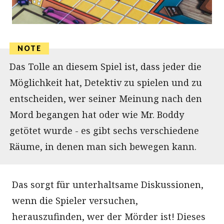
Das Tolle an diesem Spiel ist, dass jeder die
Möglichkeit hat, Detektiv zu spielen und zu
entscheiden, wer seiner Meinung nach den
Mord begangen hat oder wie Mr. Boddy
getötet wurde - es gibt sechs verschiedene
Räume, in denen man sich bewegen kann.
Das sorgt für unterhaltsame Diskussionen,
wenn die Spieler versuchen,
herauszufinden, wer der Mörder ist! Dieses