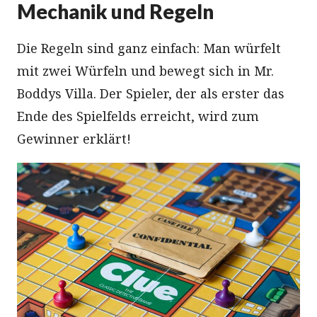
Mechanik und Regeln
Die Regeln sind ganz einfach: Man würfelt
mit zwei Würfeln und bewegt sich in Mr.
Boddys Villa. Der Spieler, der als erster das
Ende des Spielfelds erreicht, wird zum
Gewinner erklärt!