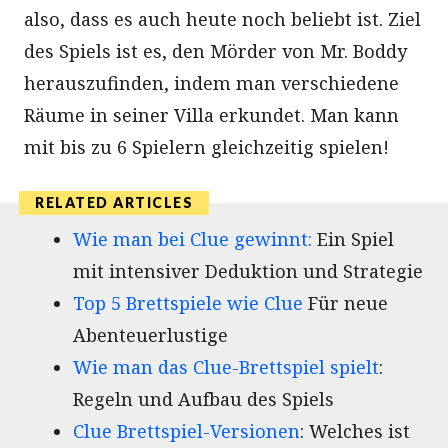
also, dass es auch heute noch beliebt ist. Ziel
des Spiels ist es, den Mörder von Mr. Boddy
herauszufinden, indem man verschiedene
Räume in seiner Villa erkundet. Man kann
mit bis zu 6 Spielern gleichzeitig spielen!
Wie man bei Clue gewinnt:
Ein Spiel
mit intensiver Deduktion und Strategie
Top 5 Brettspiele wie Clue
Für neue
Abenteuerlustige
Wie man das Clue-Brettspiel spielt
:
Regeln und Aufbau des Spiels
Clue Brettspiel-Versionen
: Welches ist