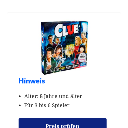
Hinweis
Alter: 8 Jahre und älter
Für 3 bis 6 Spieler
Preis prüfen