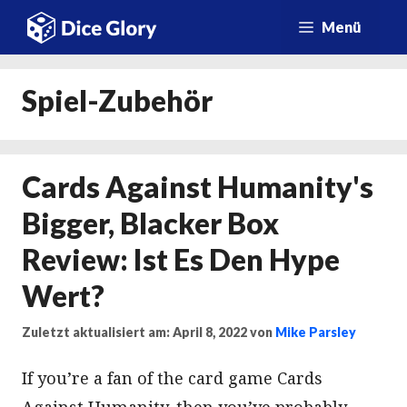
Zum
Menü
Inhalt
springen
Spiel-Zubehör
Cards Against Humanity's
Bigger, Blacker Box
Review: Ist Es Den Hype
Wert?
Zuletzt aktualisiert am: April 8, 2022
von
Mike Parsley
If you’re a fan of the card game Cards
Against Humanity, then you’ve probably