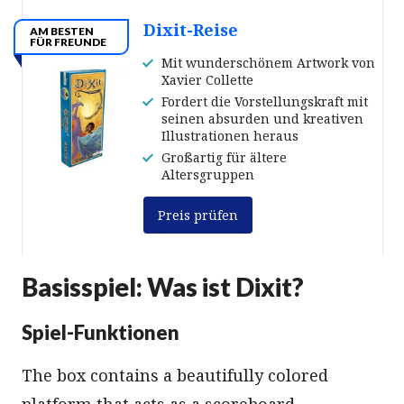
Dixit-Reise
AM BESTEN
FÜR FREUNDE
Mit wunderschönem Artwork von
Xavier Collette
Fordert die Vorstellungskraft mit
seinen absurden und kreativen
Illustrationen heraus
Großartig für ältere
Altersgruppen
Preis prüfen
Basisspiel: Was ist Dixit?
Spiel-Funktionen
The box contains a beautifully colored
platform that acts as a scoreboard,