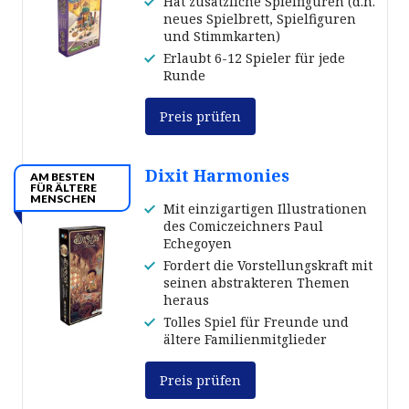
Hat zusätzliche Spielfiguren (d.h.
neues Spielbrett, Spielfiguren
und Stimmkarten)
Erlaubt 6-12 Spieler für jede
Runde
Preis prüfen
Dixit Harmonies
AM BESTEN
FÜR ÄLTERE
MENSCHEN
Mit einzigartigen Illustrationen
des Comiczeichners Paul
Echegoyen
Fordert die Vorstellungskraft mit
seinen abstrakteren Themen
heraus
Tolles Spiel für Freunde und
ältere Familienmitglieder
Preis prüfen